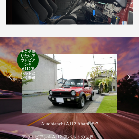
今こそ語
りたいア
RA
ウトビア
RO
ンキ
A112ア
バルトと
いう奇跡
’
Autobianchi A112 Abarth Sr7
アウトビアンキA112 アバルトの世界
RA