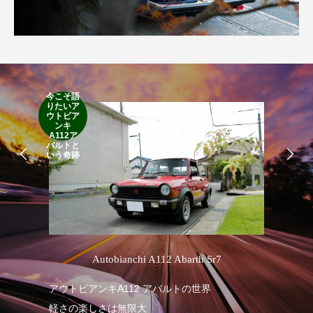
今こそ語
RA
りたいア
RO
ウトビア
Cla
ンキ
Suff
A112ア
2d
バルトと
19
いう奇跡
’
Autobianchi A112 Abarth Sr7
R
アウトビアンキA112 アバルトの世界
軽さの楽しさは無限大