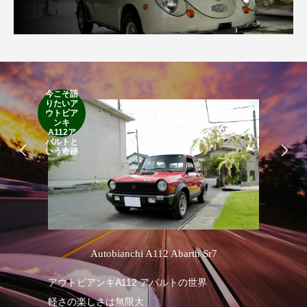
今こそ語
RA
りたいア
RO
ウトビア
Cla
ンキ
Suff
A112ア
2d
バルトと
19
いう奇跡
’
Autobianchi A112 Abarth Sr7
R
アウトビアンキA112 アバルトの世界
軽さの楽しさは無限大