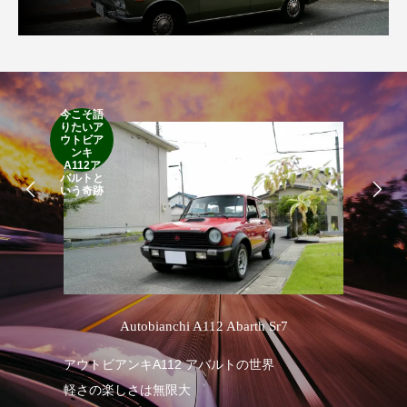
今こそ語
りたいア
RA
ウトビア
RO
ンキ
A112ア
バルトと
いう奇跡
’
Autobianchi A112 Abarth Sr7
アウトビアンキA112 アバルトの世界
RA
軽さの楽しさは無限大