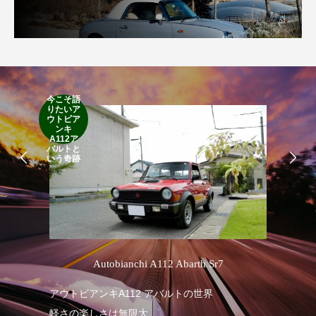
今こそ語
RA
りたいア
RO
ウトビア
Cla
ンキ
Suff
A112ア
2d
バルトと
19
いう奇跡
’
Autobianchi A112 Abarth Sr7
1
アウトビアンキA112 アバルトの世界
軽さの楽しさは無限大