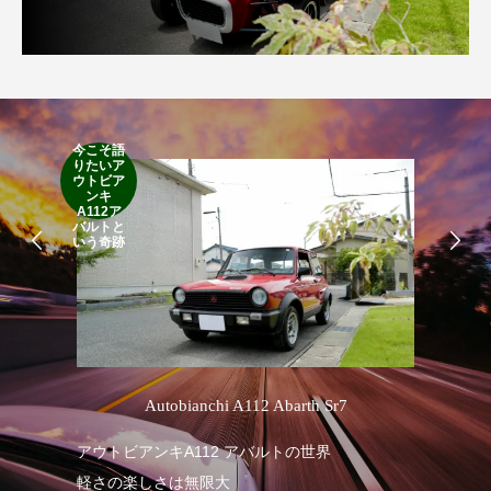
今こそ語
RA
りたいア
RO
ウトビア
Cla
ンキ
Suff
A112ア
2d
バルトと
19
いう奇跡
’
Autobianchi A112 Abarth Sr7
R
アウトビアンキA112 アバルトの世界
軽さの楽しさは無限大