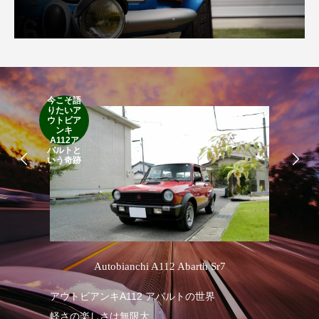
今こそ語
りたいア
RA
ウトビア
RO
ンキ
A112ア
バルトと
いう奇跡
’
Autobianchi A112 Abarth Sr7
アウトビアンキA112 アバルトの世界
RA
軽さの楽しさは無限大