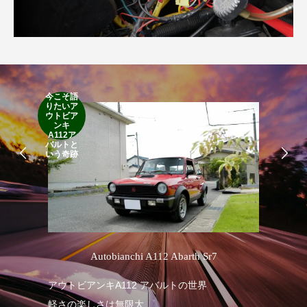
今こそ語
りたいア
RA
ウトビア
RO
ンキ
A112ア
バルトと
いう奇跡
’
Autobianchi A112 Abarth Sr7
アウトビアンキA112 アバルトの世界
RA
軽さの楽しさは無限大