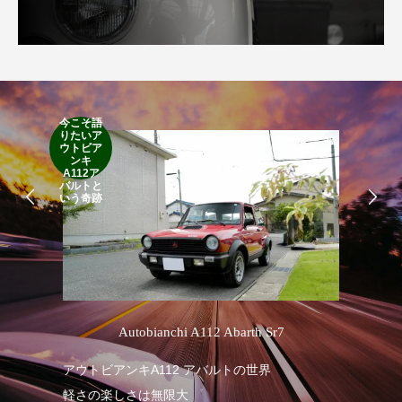
今こそ語
RA
りたいア
RO
ウトビア
Cla
ンキ
Suff
A112ア
2d
バルトと
19
いう奇跡
’
Autobianchi A112 Abarth Sr7
R
アウトビアンキA112 アバルトの世界
軽さの楽しさは無限大