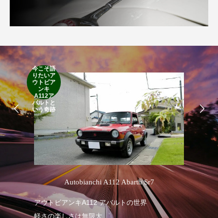
今こそ語
りたいア
RA
ウトビア
RO
ンキ
A112ア
バルトと
いう奇跡
’
Autobianchi A112 Abarth Sr7
アウトビアンキA112 アバルトの世界
RA
軽さの楽しさは無限大