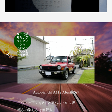
今こそ語
RA
りたいア
RO
ウトビア
Cla
ンキ
Suff
A112ア
2d
バルトと
19
いう奇跡
’
Autobianchi A112 Abarth Sr7
R
アウトビアンキA112 アバルトの世界
軽さの楽しさは無限大