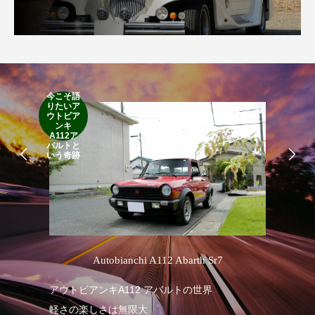
今こそ語
RA
りたいア
RO
ウトビア
Cla
ンキ
Suff
A112ア
2d
バルトと
19
いう奇跡
’
Autobianchi A112 Abarth Sr7
R
アウトビアンキA112 アバルトの世界
軽さの楽しさは無限大