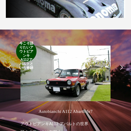
今こそ語
RA
りたいア
RO
ウトビア
Cla
ンキ
Suff
A112ア
2d
バルトと
19
いう奇跡
’
Autobianchi A112 Abarth Sr7
1
アウトビアンキA112 アバルトの世界