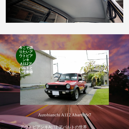
今こそ語
RA
りたいア
RO
ウトビア
Cla
ンキ
Suff
A112ア
2d
バルトと
19
いう奇跡
’
Autobianchi A112 Abarth Sr7
1
アウトビアンキA112 アバルトの世界