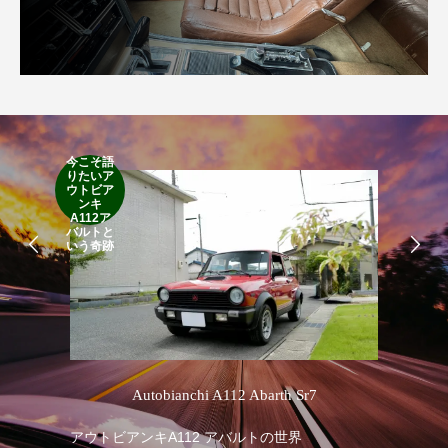
今こそ語
RA
りたいア
RO
ウトビア
Cla
ンキ
Suff
A112ア
2d
バルトと
19
いう奇跡
’
Autobianchi A112 Abarth Sr7
R
アウトビアンキA112 アバルトの世界