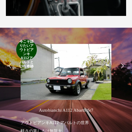
今こそ語
りたいア
RA
ウトビア
RO
ンキ
A112ア
バルトと
いう奇跡
’
Autobianchi A112 Abarth Sr7
アウトビアンキA112 アバルトの世界
RA
軽さの楽しさは無限大