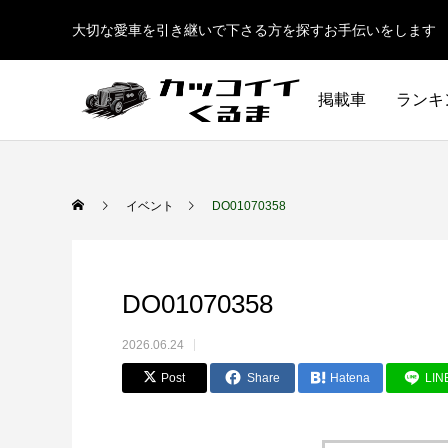
大切な愛車を引き継いで下さる方を探すお手伝いをします
掲載車
ランキ
イベント
DO01070358
DO01070358
2026.06.24
Post
Share
Hatena
LIN
イギリス車
ドイツ車
ENGLAND
GERMANY