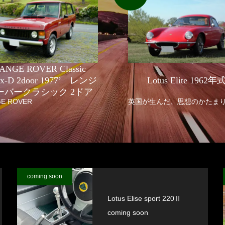
ANGE ROVER Classic
fix-D 2door 1977’ レンジ
Lotus Elite 1962年
ーバークラシック 2ドア
E ROVER
英国が生んだ、思想のかたま
coming soon
Lotus Elise sport 220Ⅱ
coming soon