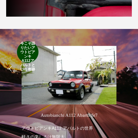
今こそ語
りたいア
RA
ウトビア
RO
ンキ
A112ア
バルトと
いう奇跡
’
Autobianchi A112 Abarth Sr7
アウトビアンキA112 アバルトの世界
RA
軽さの楽しさは無限大