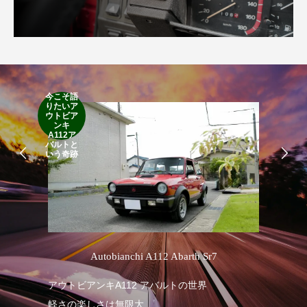
今こそ語
RA
りたいア
RO
ウトビア
Cla
ンキ
Suff
A112ア
2d
バルトと
19
いう奇跡
’
Autobianchi A112 Abarth Sr7
1
アウトビアンキA112 アバルトの世界
軽さの楽しさは無限大