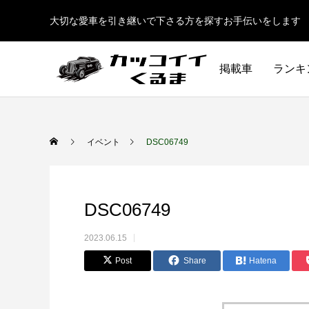
大切な愛車を引き継いで下さる方を探すお手伝いをします
掲載車
ランキ
イベント
DSC06749
DSC06749
2023.06.15
Post
Share
Hatena
イギリス車
ドイツ車
ENGLAND
GERMANY