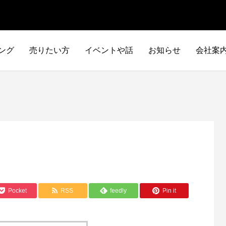
ング
売りたい方
イベントや話
お知らせ
会社案
Pocket
RSS
feedly
Pin it
イタリア車
アメリカ車
ILTALIA
AMERICA