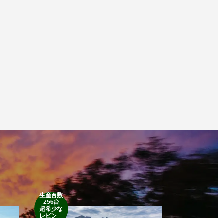
生産台数
256台
1952’INDIAN
超希少な
RM
レビン