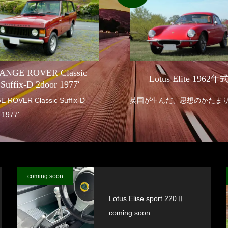
ANGE ROVER Classic
Lotus Elite 1962年
Suffix-D 2door 1977′
R Classic Suffix-D
英国が生んだ、思想のかたま
 1977'
coming soon
Lotus Elise sport 220Ⅱ
coming soon