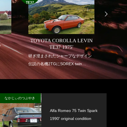
TE37
TOYOTA COROLLA LEVIN
式
INDI
TE37 1975′
り
研ぎ澄まされたシャープなデザイン
1950年
伝説の名機2TGにSOREX twin
アメリ
carburetor
も華や
垂涎の幻の一台
インデ
送り出
なかじぃのつぶやき
Alfa Romeo 75 Twin Spark
1990′ original condition