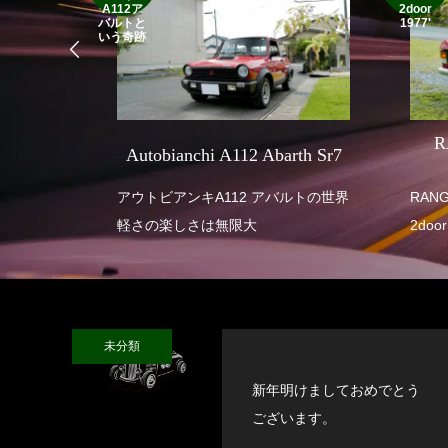
A112ア
2door
バルトと
1977'
いう奇跡
SEVEN
R
Autobianchi A112 Abarth Sr7
 SUPER
アウトビアンキA112 アバルトの世界
RANGE ROVE
軽さの楽しさは無限大
2door
未分類
新年明けましておめでとう
ございます。