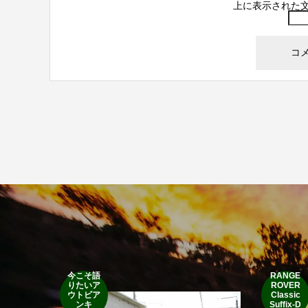
上に表示された
今こそ語
RANGE
りたいア
ROVER
ウトビア
Classic
ンキ
Suffix-D