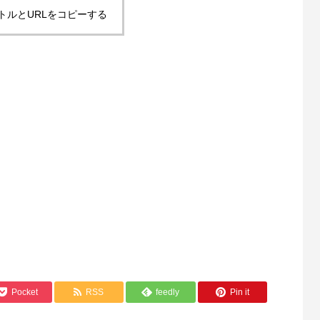
トルとURLをコピーする
Pocket
RSS
feedly
Pin it