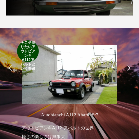
今こそ語
RA
りたいア
RO
ウトビア
Cla
ンキ
Suff
A112ア
2d
バルトと
19
いう奇跡
’
Autobianchi A112 Abarth Sr7
R
アウトビアンキA112 アバルトの世界
軽さの楽しさは無限大