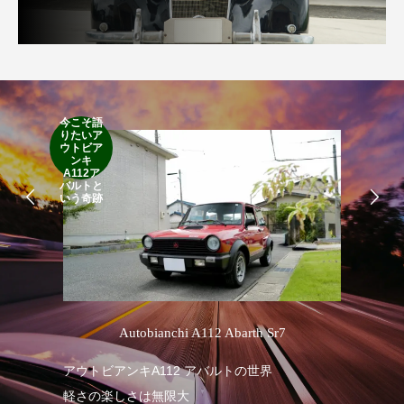
今こそ語
RA
りたいア
RO
ウトビア
Cla
ンキ
Suff
A112ア
2d
バルトと
19
いう奇跡
’
Autobianchi A112 Abarth Sr7
1
アウトビアンキA112 アバルトの世界
軽さの楽しさは無限大