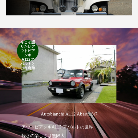
今こそ語
RA
りたいア
RO
ウトビア
Cla
ンキ
Suff
A112ア
2d
バルトと
19
いう奇跡
’
Autobianchi A112 Abarth Sr7
R
アウトビアンキA112 アバルトの世界
軽さの楽しさは無限大