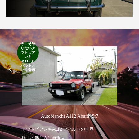
今こそ語
りたいア
RA
ウトビア
RO
ンキ
A112ア
バルトと
いう奇跡
’
Autobianchi A112 Abarth Sr7
アウトビアンキA112 アバルトの世界
RA
軽さの楽しさは無限大